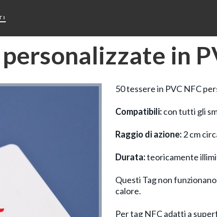
TI
personalizzate in P
50 tessere in PVC NFC pers
Compatibili:
con tutti gli s
Raggio di azione:
2 cm circ
Durata:
teoricamente illimi
Questi Tag non funzionano se
calore.
Per tag NFC adatti a superf